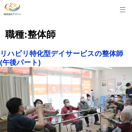
Skip
to
content
職種:
整体師
リハビリ特化型デイサービスの整体師
(午後パート)